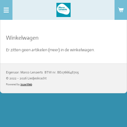
Ga
direct
naar
de
Winkelwagen
hoofdinhoud
Er zitten geen artikelen (meer) in de winkelwagen.
Eigenaar: Marco Lenaerts BTW nr. BE0766648705
© 2022 - 2026 Liedjeskracht
Powered by
JouwWeb