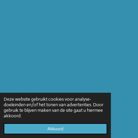
Deze website gebruikt cookies voor analyse-
doeleinden en/of het tonen van advertenties. Door
gebruik te blijven maken van de site gaat u hiermee
akkoord.
Akkoord